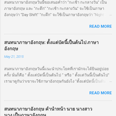
สนทนาภาษาอังกฤษวันนี้ขอเสนอคำว่า "กะเช้า กะกลางวัน" เป็น
ภาษาอังกฤษ และ "กะดึก" "กะเช้า กะกลางวัน" จะใช้เป็นภาษา
อังกฤษว่า "Day Shift" "กะดึก" จะใช้เป็นภาษาอังกฤษว่า "Night
Shift" ตัวอย่างประโยค Okay, I've got a day shift , so I can be
READ MORE
home by 6:00 โอเค ฉันทำงานกะเช้า วันนี้สามารถกลับถึงบ้าน 6
โมงได้ Well, Jack works the night shift here. อ่อ แจ็คทำงานกะ
ดึกที่นี่
สนทนาภาษาอังกฤษ: ตั้งแต่บัดนี้เป็นต้นไป ภาษา
อังกฤษ
May 21, 2015
สนทนาภาษาอังกฤษวันนี้แนะนำประโยคที่เรามักจะได้ยินอยู่บ่อย
ครั้ง นั่นก็คือ " ตั้งแต่บัดนี้เป็นต้นไป " หรือ " ตั้งแต่วันนี้เป็นต้นไป"
เรามาดูกันว่าเขาจะใช้ภาษาอังกฤษกันยังไง "ตั้งแต่บัดนี้เป็นต้นไป"
เป็นภาษาอังกฤษว่า " Henceforward " หรือ " Henceforth " หรือ
READ MORE
แบบง่ายๆเลยก็ "From now on" หรือ "From now onwards"
"ตั้งแต่วันนี้เป็นต้นไป" เป็นภาษาอังกฤษว่า "From today on" หรือ
"From today onwards"
สนทนาภาษาอังกฤษ คำนำหน้า นาย นางสาว
นาง เป็นภาษาอังกฤษ