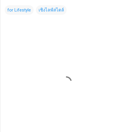
for Lifestyle
เชิงไลฟ์สไตล์
C
o
m
m
e
n
t
s