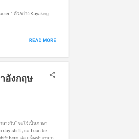
cier " ตัวอย่าง Kayaking
READ MORE
ษาอังกฤษ
กลางวัน" จะใช้เป็นภาษา
 day shift , so I can be
shift here. อ่อ แจ็คทำงานกะ