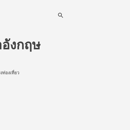
าอังกฤษ
ิงท่องเที่ยว