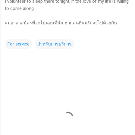
I volunteer to sleep there tonight, if the love of my life is willing
to come along.
ผมอาสาสมัครที่จะไปนอนที่นั่น หากคนที่ผมรักจะไปด้วยกัน
For service
สำหรับการบริการ
C
o
m
m
e
n
t
s