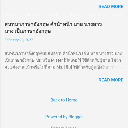
เป็นภาษาอังกฤษว่า " Henceforward " หรือ " Henceforth " หรือ
READ MORE
แบบง่ายๆเลยก็ "From now on" หรือ "From now onwards"
"ตั้งแต่วันนี้เป็นต้นไป" เป็นภาษาอังกฤษว่า "From today on" หรือ
"From today onwards"
สนทนาภาษาอังกฤษ คำนำหน้า นาย นางสาว
นาง เป็นภาษาอังกฤษ
February 22, 2017
สนทนาภาษาอังกฤษขอเสนอชุด คำนำหน้า เช่น นาย นางสาว นาง
เป็นภาษาอังกฤษ Mr. หรือ Mister [มิสเตอร์] ใช้สำหรับผู้ชาย ไม่ว่า
จะแต่งงานแล้วหรือไม่ก็ตาม Ms. [มิส] ใช้สำหรับผู้หญิงในกรณีที่
ไม่รู้ว่าแต่งงานรึยัง Miss [มิส] ใช้สำหรับผู้หญิงที่ยังไม่ได้แต่งงาน
READ MORE
Mrs. [มิสซิส] ใช้สำหรับผู้หญิงที่แต่งงานแล้ว
Back to Home
Powered by Blogger