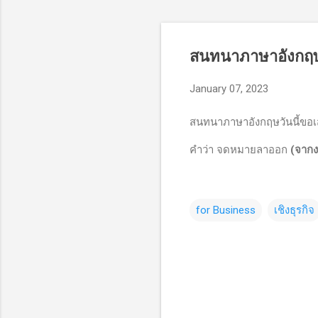
สนทนาภาษาอังกฤษ
January 07, 2023
สนทนาภาษาอังกฤษวันนี้ขอ
คำว่า จดหมายลาออก
(จาก
for Business
เชิงธุรกิจ
C
o
m
m