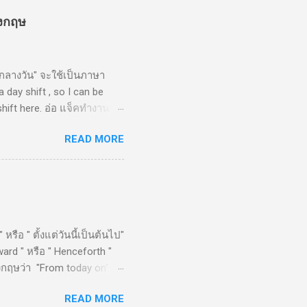
ังกฤษ
กลางวัน" จะใช้เป็นภาษา
 day shift , so I can be
shift here. อ่อ แจ็คทำงานกะ
READ MORE
หรือ " ตั้งแต่วันนี้เป็นต้นไป"
ard " หรือ " Henceforth "
ังกฤษว่า "From today on"
READ MORE